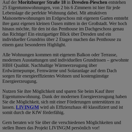
Auf der
Moritzburger Straße 18
in
Dresden-Pieschen
entstehen
25 Eigentumswohnungen, von 2 bis 6 Zimmern ist hier für jede
Lebenslage die perfekte Wohnung dabei. Mit attraktiven
Maisonettewohnungen im Erdgeschoss mit eigenem Garten entsteht
ihre ganz eigenen kleinen Oasen mitten in der Großstadt. Wer hoch
hinaus möchte, für den ist das Penthouse im Dachgeschoss genau
das Richtige! Ein einzigartiger Blick über Dresden und ein
individueller Grundriss über 2 Etagen machen das Penthouse zu
einem ganz besonderen Highlight.
Alle Wohnungen kommen mit eigenem Balkon oder Terrasse,
modernen Ausstattungen und individuellen Grundrissen
–
gewohnte
HBH Qualität. Nachhaltige Wärmeerzeugung über
Erdwärmepumpe, Fernwärme und Solaranlage auf dem Dach
sorgen für energieeffizientes Wohnen und kostengünstige
Energieerzeugung.
Nutzen Sie ihre Möglichkeit und sparen Sie beim Kauf ihrer
Eigentumswohnung. Dank der modernen Energieerzeugung haben
Sie die Möglichkeit, sich mit einer Förderungen unterstützen zu
lassen.
LIVING|M
wird als Effizienzhaus 40 klassifiziert und ist
somit durch die KfW förderfähig.
Gern beraten wir Sie über die verschiedenen Möglichkeiten und
stellen Ihnen das Projekt LIVING|M persönlich vor!