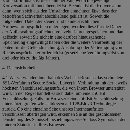
Kontaktformulars ist dies dann der Fall, wenn die jeweilige
Konversation mit Ihnen beendet ist. Beendet ist die Konversation
dann, wenn sich aus den Umständen entnehmen lässt, dass der
betroffene Sachverhalt abschließend geklärt ist. Soweit die
mitgeteilten Daten der steuer- und handelsrechtlichen
Aufbewahrungspflichten unterliegen, werden diese für die Dauer
der Aufbewahrungspflichten von zehn Jahren gespeichert und dann
gelöscht, soweit Sie nicht in eine darüber hinausgehende
Speicherung eingewilligt haben oder die weitere Verarbeitung der
Daten für die Geltendmachung, Ausübung oder Verteidigung von
Rechtsansprüchen erforderlich ist (gesetzliche Verjährungsfrist von
drei oder bis zu dreißig Jahren).
4. Datensicherheit
4.1 Wir verwenden innerhalb des Website-Besuchs das verbreitete
SSL-Verfahren (Secure Socket Layer) in Verbindung mit der jeweils
höchsten Verschlüsselungsstufe, die von Ihrem Browser unterstützt
wird. In der Regel handelt es sich dabei um eine 256 Bit
Verschlüsselung. Falls Ihr Browser keine 256-Bit Verschlüsselung
unterstützt, greifen wir stattdessen auf 128-Bit v3 Technologie
zurück. Ob eine einzelne Seite unseres Internetauftrittes
verschlüsselt übertragen wird, erkennen Sie an der geschlossenen
Darstellung des Schüssel- beziehungsweise Schloss-Symbols in der
unteren Statusleiste Ihres Browsers.