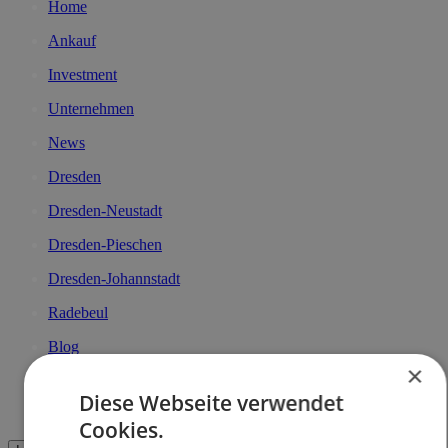
Home
Ankauf
Investment
Unternehmen
News
Dresden
Dresden-Neustadt
Dresden-Pieschen
Dresden-Johannstadt
Radebeul
Blog
×
Jobs
Diese Webseite verwendet
Kontakt
Cookies.