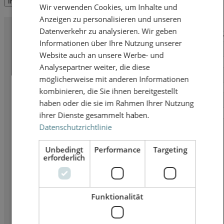
Immer auf dem neusten Stand mit dem HBH Immobilien Newsletter
Wir verwenden Cookies, um Inhalte und
Anzeigen zu personalisieren und unseren
Anrede
Datenverkehr zu analysieren. Wir geben
Informationen über Ihre Nutzung unserer
Vorname
Website auch an unsere Werbe- und
Analysepartner weiter, die diese
Nachname
möglicherweise mit anderen Informationen
kombinieren, die Sie ihnen bereitgestellt
haben oder die sie im Rahmen Ihrer Nutzung
E-Mail*
ihrer Dienste gesammelt haben.
Datenschutzrichtlinie
Newsletter bestellen
Unbedingt
Performance
Targeting
erforderlich
Funktionalität
Ja, ich bitte um Übersendung des Newsletters der HBH Immobilien GmbH mit
Informationen zu interessanten Immobilienangeboten per E-Mail und bin mit
der Erfolgsmessung einverstanden. Informationen zur Funktionsweise, der