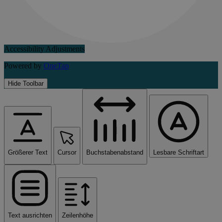
Accessibility Adjustments
Powered by
OneTap
Hide Toolbar
Größerer Text
Cursor
Buchstabenabstand
Lesbare Schriftart
Text ausrichten
Zeilenhöhe