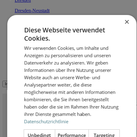
Dresden
Dresden-Neustadt
×
Dresden-Pieschen
Diese Webseite verwendet
Dresden-Johannstadt
Cookies.
Radebeul
Wir verwenden Cookies, um Inhalte und
Blog
Anzeigen zu personalisieren und unseren
Datenverkehr zu analysieren. Wir geben
Jobs
Informationen über Ihre Nutzung unserer
Kontakt
Website auch an unsere Werbe- und
Immer auf dem neusten Stand mit dem HBH Immobilien Newsletter
Analysepartner weiter, die diese
möglicherweise mit anderen Informationen
kombinieren, die Sie ihnen bereitgestellt
Anrede
haben oder die sie im Rahmen Ihrer Nutzung
ihrer Dienste gesammelt haben.
Vorname
Datenschutzrichtlinie
Nachname
Unbedingt
Performance
Targeting