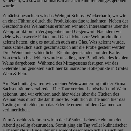
Radebeul, wo sowohl kulinarisch als auch kulturell einiges geboten
wurde.
Zunächst besuchten wir das Weingut Schloss Wackerbarth, wo wir
an einer Führung durch die Produktionsstätte teilnahmen. Neben der
Geschichte des Weinanbaus erfuhren wir auch Interessantes über die
Weinproduktion in Vergangenheit und Gegenwart. Nachdem wir
viele wissenswerte Fakten und Geschichten zur Weinproduktion
gelernt hatten, ging es natürlich auch ans Glas. Was gelernt wurde,
muss schließlich auch geschmacklich auf die Probe gestellt werden.
Drei Weine unterschiedlicher Richtungen standen auf der Karte:
Von trocken bis lieblich wurde uns die ganze Bandbreite des lokalen
Weins dargeboten. Während des Mittagessens festigten wir das
Gelernte und genossen auch hier kulinarische Höhepunkte in Gräfes
Wein & Fein.
Am Nachmittag waren wir zu einer Weinwanderung mit der Firma
Sachsenträume verabredet. Die Tour vereinte Landschaft und Wein
gekonnt, und wir erfuhren auch hier vieles über die Tücken des
Weinanbaus durch die Jahrhunderte. Natürlich durfte auch hier das
Tasting nicht fehlen, um das Erlernte erneut auf dem Gaumen zu
verinnerlichen.
Zum Abschluss kehrten wir in der Lößnitztalschenke ein, um den
Abend gesellig abzurunden. Somit ging ein Tag voller kulinarischer
Höhepunkte zu Ende, der uns sowohl geschmacklich als auch mit